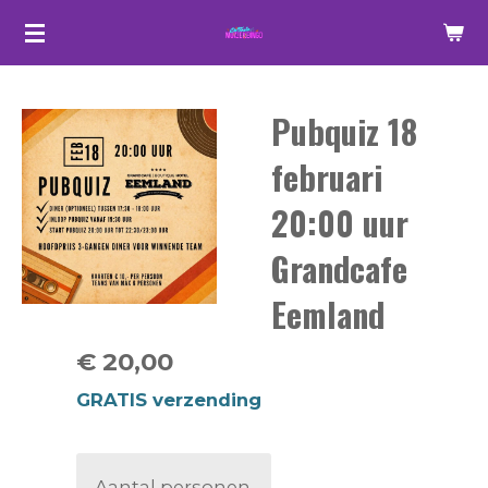
Ga
direct
naar
Pubquiz 18
de
hoofdinhoud
februari
20:00 uur
Grandcafe
Eemland
€ 20,00
GRATIS verzending
Aantal personen