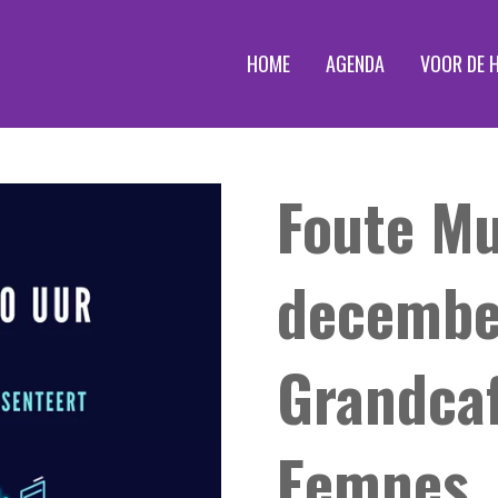
HOME
AGENDA
VOOR DE 
Foute Mu
decembe
Grandca
Eemnes