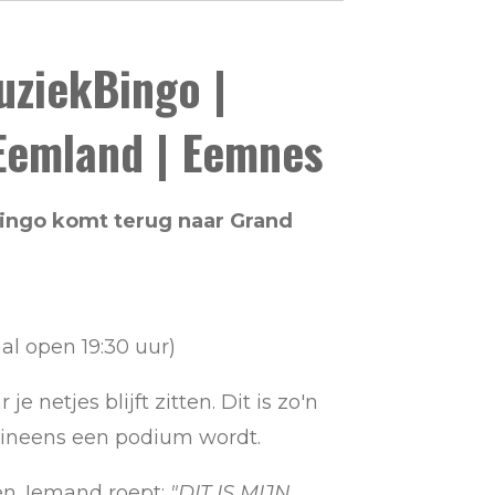
uziekBingo |
Eemland | Eemnes
ingo komt terug naar Grand
al open 19:30 uur)
e netjes blijft zitten. Dit is zo'n
l ineens een podium wordt.
en. Iemand roept:
"DIT IS MIJN