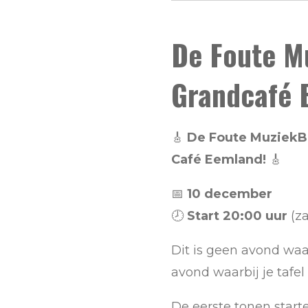
De Foute M
Grandcafé 
🎸
De Foute MuziekB
Café Eemland!
🎸
📅
10 december
🕗
Start 20:00 uur
(za
Dit is geen avond waar j
avond waarbij je tafe
De eerste tonen start