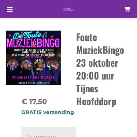
Ga
direct
naar
Foute
de
hoofdinhoud
MuziekBingo
23 oktober
20:00 uur
Tijnes
Hoofddorp
€ 17,50
GRATIS verzending
Teamnaam